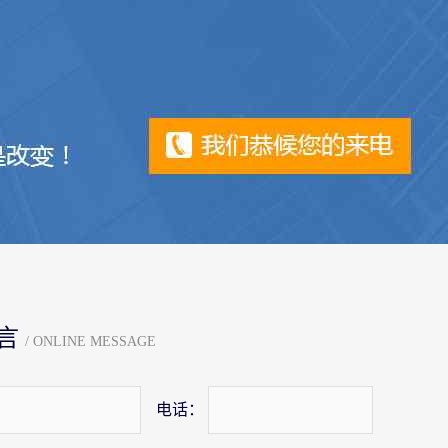
言
/ ONLINE MESSAGE
电话：